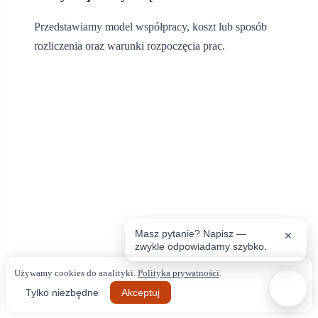
Przedstawiamy model współpracy, koszt lub sposób
rozliczenia oraz warunki rozpoczęcia prac.
Co wpływa na wycenę
Nie publikujemy jednej stawki dla wszystkich prac. Podobnie
nazwane zadania mogą różnić się zakresem, stanem obecnego
systemu, zależnościami i ryzykiem. Wycena wynika z
uzgodnionego zakresu i jawnych założeń.
Masz pytanie? Napisz —
zwykle odpowiadamy szybko.
Używamy cookies do analityki.
Polityka prywatności
.
Tylko niezbędne
Akceptuj